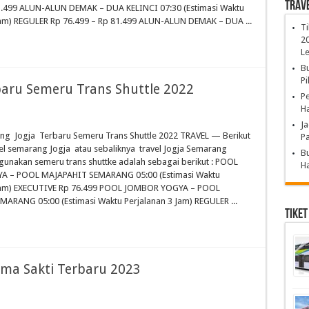
Trav
1.499 ALUN-ALUN DEMAK – DUA KELINCI 07:30 (Estimasi Waktu
Jam) REGULER Rp 76.499 – Rp 81.499 ALUN-ALUN DEMAK – DUA ...
Ti
20
L
Bu
Pi
aru Semeru Trans Shuttle 2022
Pe
Ha
Ja
ng Jogja Terbaru Semeru Trans Shuttle 2022 TRAVEL — Berikut
Pa
vel semarang Jogja atau sebaliknya travel Jogja Semarang
Bu
nakan semeru trans shuttke adalah sebagai berikut : POOL
Ha
 – POOL MAJAPAHIT SEMARANG 05:00 (Estimasi Waktu
 Jam) EXECUTIVE Rp 76.499 POOL JOMBOR YOGYA – POOL
ARANG 05:00 (Estimasi Waktu Perjalanan 3 Jam) REGULER ...
Tiket
ama Sakti Terbaru 2023