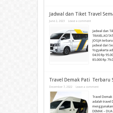
Jadwal dan Tiket Travel Sem
June 2, 2023
Leave a comment
Jadwal dan Ti
TRAVEL.KOTAT
JOGJA terbaru 
jadwal dari 
Yogyakarta a
04:30 Rp 95.
85.000 Rp 79.0
Travel Demak Pati Terbaru 
December 7, 2022
Leave a comment
Travel Demak 
adalah travel
menggunakan s
DEMAK – DUA K