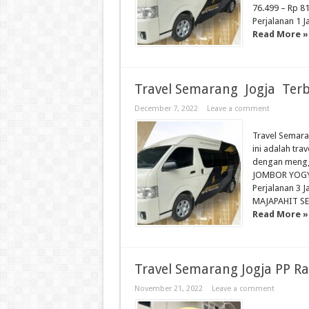
76.499 – Rp 8
Perjalanan 1 
Read More »
Travel Semarang Jogja Terb
December 7, 2022
Leave a comment
Travel Semara
ini adalah tra
dengan menggu
JOMBOR YOGYA
Perjalanan 3
MAJAPAHIT SEM
Read More »
Travel Semarang Jogja PP R
November 21, 2022
Leave a comment