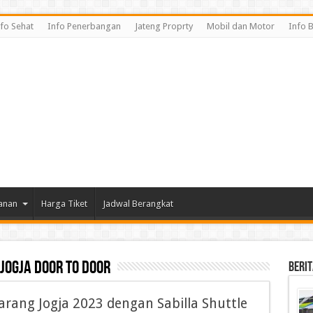
fo Sehat
Info Penerbangan
Jateng Proprty
Mobil dan Motor
Info 
lanan
Harga Tiket
Jadwal Berangkat
jogja door to door
Berit
arang Jogja 2023 dengan Sabilla Shuttle