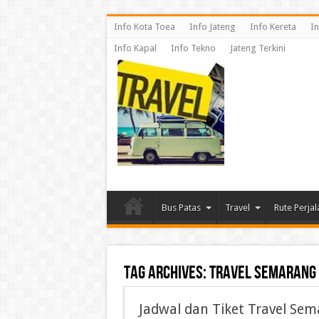
Info Kota Toea
Info Jateng
Info Kereta
In
Info Kapal
Info Tekno
Jateng Terkini
Bus Patas
Travel
Rute Perja
Tag Archives:
travel semarang 
Jadwal dan Tiket Travel Sem