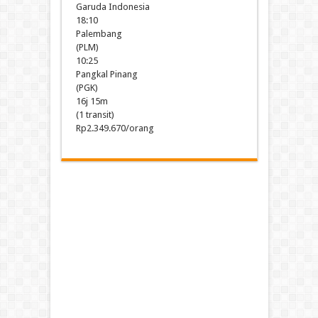
Garuda Indonesia
18:10
Palembang
(PLM)
10:25
Pangkal Pinang
(PGK)
16j 15m
(1 transit)
Rp2.349.670/orang