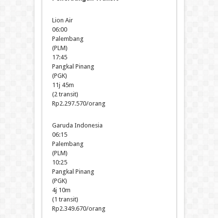
Lion Air
06:00
Palembang
(PLM)
17:45
Pangkal Pinang
(PGK)
11j 45m
(2 transit)
Rp2.297.570/orang
Garuda Indonesia
06:15
Palembang
(PLM)
10:25
Pangkal Pinang
(PGK)
4j 10m
(1 transit)
Rp2.349.670/orang