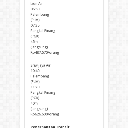
Lion Air
06:50
Palembang
(PLM)
07:35
Pangkal Pinang
(PGK)
45m
(langsung)
Rp487.570/orang
Sriwijaya Air
10:40
Palembang
(PLM)
11:20
Pangkal Pinang
(PGK)
40m
(langsung)
Rp626.690/orang
Penerbangan Transit